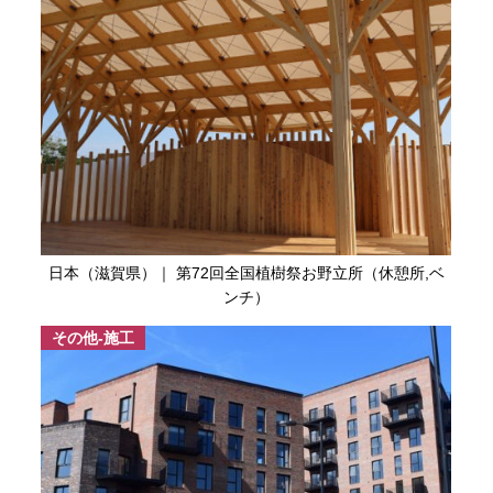
日本（滋賀県）｜ 第72回全国植樹祭お野立所（休憩所,ベ
ンチ）
その他-施工