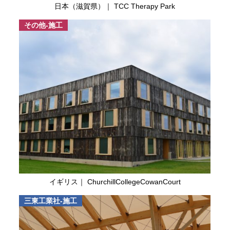
日本（滋賀県）｜ TCC Therapy Park
その他-施工
イギリス｜ ChurchillCollegeCowanCourt
三東工業社-施工