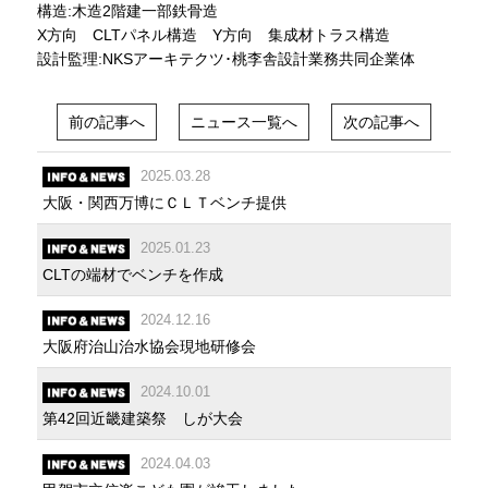
構造:木造2階建一部鉄骨造
X方向 CLTパネル構造 Y方向 集成材トラス構造
設計監理:NKSアーキテクツ･桃李舎設計業務共同企業体
前の記事へ
ニュース一覧へ
次の記事へ
2025.03.28
大阪・関西万博にＣＬＴベンチ提供
2025.01.23
CLTの端材でベンチを作成
2024.12.16
大阪府治山治水協会現地研修会
2024.10.01
第42回近畿建築祭 しが大会
2024.04.03